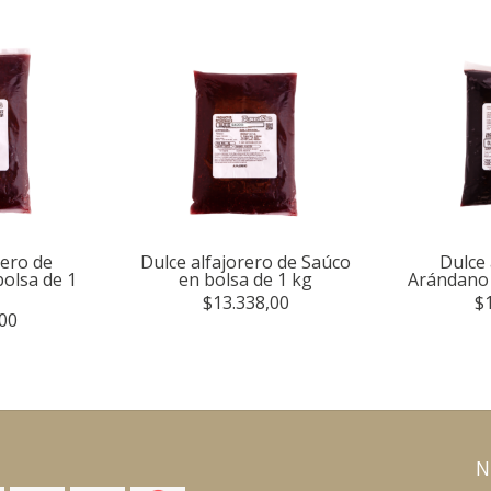
rero de
Dulce alfajorero de Saúco
Dulce 
olsa de 1
en bolsa de 1 kg
Arándano 
$13.338,00
$
00
N