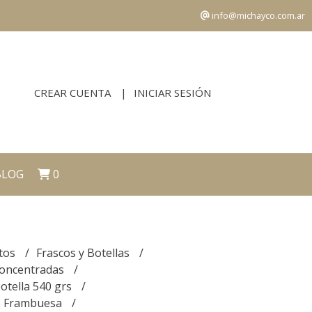
info@michayco.com.ar
CREAR CUENTA
INICIAR SESIÓN
BLOG
0
tos
Frascos y Botellas
 concentradas
botella 540 grs
de Frambuesa