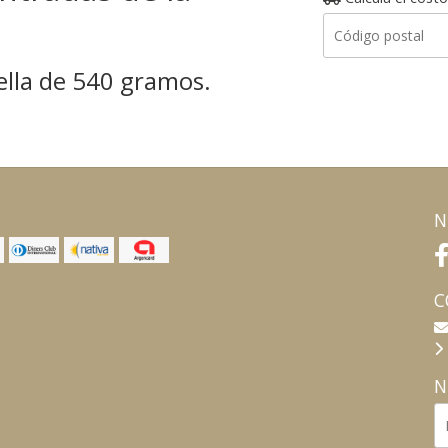
ella de 540 gramos.
N
C
N